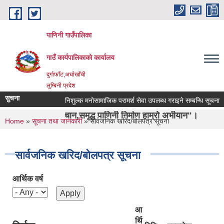
Skip to main content
पाणिनी गाउँपालिका
गाउँ कार्यपालिकाको कार्यालय
दुर्गाफाँट,अर्घाखाँची
लुम्बिनी प्रदेश
सुचना
निशुल्क मनोसामाजिक परामर्श सेवा उपलब्ध गराइने सम्बन्धि सूचना ।
पहिचान,समृद्ध पाणिनी निर्माण हाम्रो अभीयान"।
You are here
Home
»
सूचना तथा जानकारी
» सार्वजनिक खरिद/बोलपत्र सूचना
सार्वजनिक खरिद/बोलपत्र सूचना
आर्थिक वर्ष
आ
र्थि