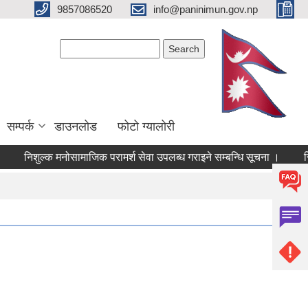
9857086520
info@paninimun.gov.np
Search form
Search
सम्पर्क
डाउनलोड
फोटो ग्यालोरी
िशुल्क मनोसामाजिक परामर्श सेवा उपलब्ध गराइने सम्बन्धि सूचना ।
सिसा, प्