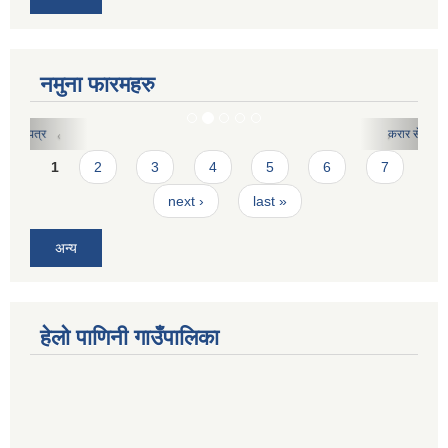
नमुना फारमहरु
करार सेवाको लागि दरखास्त फारमः
Pages
1
2
3
4
5
6
7
next ›
last »
अन्य
हेलो पाणिनी गाउँपालिका