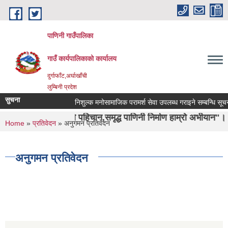
Skip to main content
पाणिनी गाउँपालिका
गाउँ कार्यपालिकाको कार्यालय
दुर्गाफाँट,अर्घाखाँची
लुम्बिनी प्रदेश
सुचना
निशुल्क मनोसामाजिक परामर्श सेवा उपलब्ध गराइने सम्बन्धि सूचना ।
शा ऋषिको पहिचान,समृद्ध पाणिनी निर्माण हाम्रो अभीयान"।
You are here
Home
»
प्रतिवेदन
» अनुगमन प्रतिवेदन
अनुगमन प्रतिवेदन