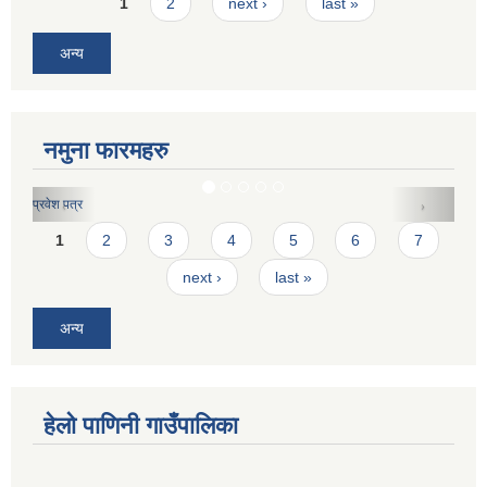
Pages
1
2
next ›
last »
अन्य
नमुना फारमहरु
करार सेवाको लागि दरखास्त फारमः
Pages
1
2
3
4
5
6
7
next ›
last »
अन्य
हेलो पाणिनी गाउँपालिका