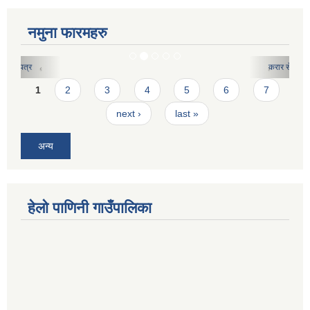
नमुना फारमहरु
करार सेवाको लागि दरखास्त फारमः
Pages
1
2
3
4
5
6
7
next ›
last »
अन्य
हेलो पाणिनी गाउँपालिका