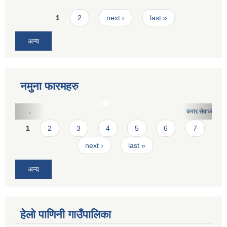
Pages
1
2
next ›
last »
अन्य
नमुना फारमहरु
करार सेवाको लागि दरखास्त फारमः
Pages
1
2
3
4
5
6
7
next ›
last »
अन्य
हेलो पाणिनी गाउँपालिका