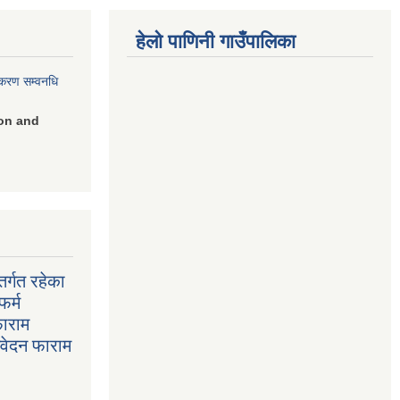
हेलो पाणिनी गाउँपालिका
िकरण सम्वनधि
on and
र्गत रहेका
फर्म
फाराम
निवेदन फाराम