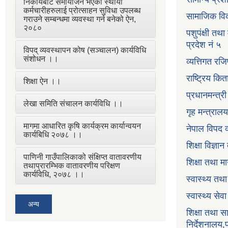
निकायबाट समायोजन भएका स्थायी
कर्मचारीहरुलाई प्रोत्साहन सुविधा उपलब्ध
सामाजिक विक
गराउने सम्बन्धमा व्यवस्था गर्न बनेको ऐन,
२०८०
पशुपंक्षी तथा
प्रदेश नं ५
विपद् व्यवस्थापन कोष (सञ्चालन) कार्यविधि
संशोधन ।।
व्यत्तिगत रजि
राष्ट्रिय कि
शिक्षा ऐन ।।
प्रधानमन्त्र
लेखा समिति संचालन कार्यविधि ।।
गृह मन्त्रालय
मागमा आधारित कृषि कार्यक्रम कार्यान्वयन
नेपाल विपद व
कार्यबिधि २०७८ ।।
शिक्षा विज्ञा
पाणिनी गाउँपालिकाको संक्षिप्त वातावरणीय
शिक्षा तथा म
तथाप्रारम्भिक वातावरणीय परिक्षण
कार्यविधि, २०७८ ।।
स्वास्थ्य तथ
स्वास्थ्य सेव
अन्य
शिक्षा तथा 
निर्देशनालय,