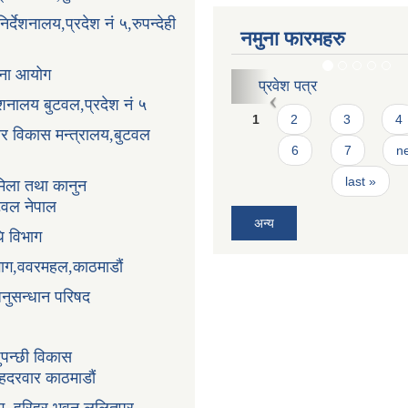
र्देशनालय,प्रदेश नं ५,रुपन्देही
नमुना फारमहरु
ोजना आयोग
करार सेवाको लागि दरखास्
्देशनालय बुटवल,प्रदेश नं ५
Pages
1
2
3
4
धार विकास मन्त्रालय,बुटवल
6
7
ne
last »
िला तथा कानुन
ुटवल नेपाल
अन्य
ि विभाग
भाग,ववरमहल,काठमाडौं
अनुसन्धान परिषद
ुपन्छी विकास
ंहदरवार काठमाडौं