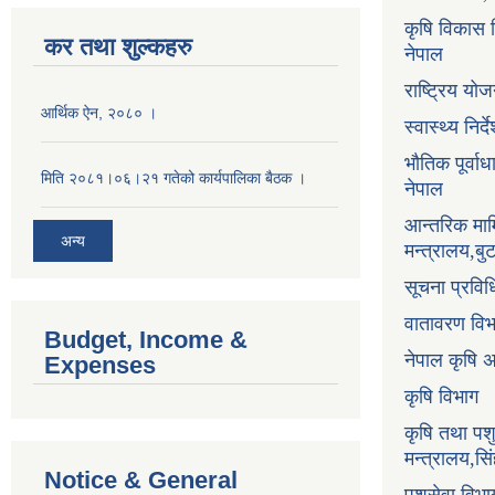
कृषि विकास नि
कर तथा शुल्कहरु
नेपाल
राष्ट्रिय य
आर्थिक ऐन, २०८० ।
स्वास्थ्य निर
भौतिक पूर्वा
मिति २०८१।०६।२१ गतेको कार्यपालिका बैठक ।
नेपाल
आन्तरिक माम
अन्य
मन्त्रालय,ब
सूचना प्रविध
वातावरण वि
Budget, Income &
नेपाल कृषि 
Expenses
कृषि विभाग
कृषि तथा पश
मन्त्रालय,सि
Notice & General