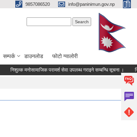
9857086520
info@paninimun.gov.np
Search form
Search
सम्पर्क
डाउनलोड
फोटो ग्यालोरी
शुल्क मनोसामाजिक परामर्श सेवा उपलब्ध गराइने सम्बन्धि सूचना ।
सिसा, प्ल