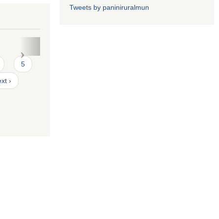
Tweets by paniniruralmun
त फारमः
5
xt ›