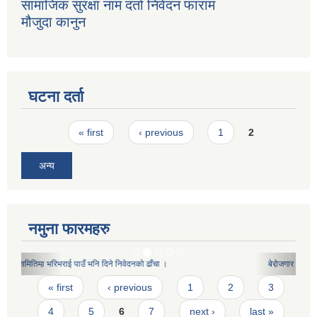
सामाजिक सुरक्षा नाम दर्ता निवेदन फाराम
मौजुदा कानुन
घटना दर्ता
Pages
« first
‹ previous
1
2
अन्य
नमुना फारमहरु
बेरोजगार दर्ताका लागि दिने निवेदनको ढाँचा(प्रशोधित)
Pages
« first
‹ previous
1
2
3
4
5
6
7
next ›
last »