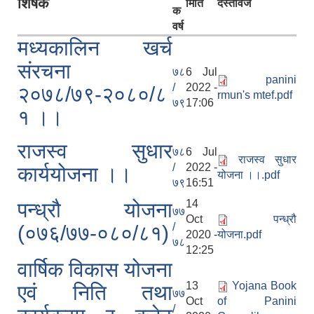
शिर्षक
मिति
दस्तावेज
क
वर्ष
मध्यकालिन खर्च
संरचना
७८
6 Jul
panini
/
2022 -
२०७८/७९-२०८०/८
rmun's mtef.pdf
७९
17:06
१ ।।
राजस्व सुधार
७८
6 Jul
राजस्व सुधार
/
2022 -
कार्ययोजना ।।
योजना ।।.pdf
७९
16:51
14
पन्ध्रौ योजना
७७
Oct
पन्ध्रौ
/
(०७६/७७-०८०/८१)
2020 -
योजना.pdf
७८
12:25
वार्षिक विकास योजना
13
Yojana Book
एवं निति तथा
७७
Oct
of Panini
/