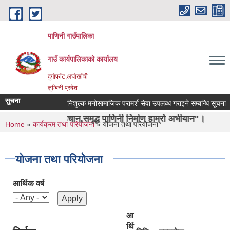
Skip to main content
पाणिनी गाउँपालिका
गाउँ कार्यपालिकाको कार्यालय
दुर्गाफाँट,अर्घाखाँची
लुम्बिनी प्रदेश
सुचना
निशुल्क मनोसामाजिक परामर्श सेवा उपलब्ध गराइने सम्बन्धि सूचना ।
 पहिचान,समृद्ध पाणिनी निर्माण हाम्रो अभीयान"।
You are here
Home
»
कार्यक्रम तथा परियोजना
» योजना तथा परियोजना
योजना तथा परियोजना
आर्थिक वर्ष
आ
र्थि