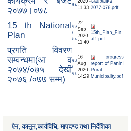
कार्यक्रम र बजेट
2020 -
Gaupalika
७८
11:33
2077-078.pdf
२०७७।०७८
22
15 th National
७७
Sep
/
15th_Plan_Fin
Plan
2020 -
७८
al1.pdf
11:40
प्रगति विवरण
16
progress
सम्वन्धमा(आ व
७७
Aug
report of Panini
/
२०७४/०७५ देखी
2020 -
Rural
७८
14:29
Municipality.pdf
२०७६ /०७७ सम्म)
ऐन, कानुन,कार्यविधि, मापदण्ड तथा निर्देशिका