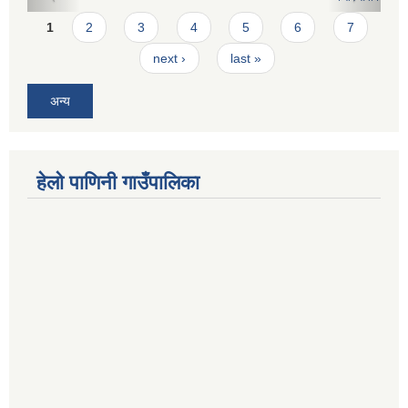
Pages
1
2
3
4
5
6
7
next ›
last »
अन्य
हेलो पाणिनी गाउँपालिका