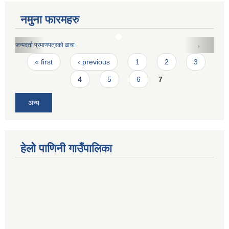
नमुना फारमहरु
जन्मदर्ता प्रमाणपत्रको ढाचा
Pages
« first
‹ previous
1
2
3
4
5
6
7
अन्य
हेलो पाणिनी गाउँपालिका