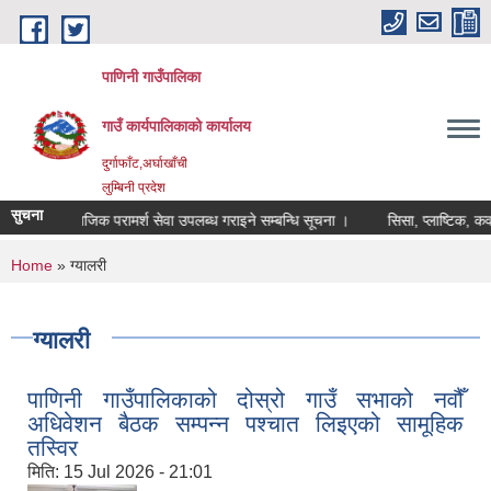
Skip to main content
पाणिनी गाउँपालिका
गाउँ कार्यपालिकाको कार्यालय
दुर्गाफाँट,अर्घाखाँची
लुम्बिनी प्रदेश
सुचना
ोसामाजिक परामर्श सेवा उपलब्ध गराइने सम्बन्धि सूचना ।
सिसा, प्लाष्टिक, कवाडी मालवस
"पाणिनी र दुर्वाशा ऋषिको पहि
You are here
Home
» ग्यालरी
ग्यालरी
पाणिनी गाउँपालिकाको दोस्रो गाउँ सभाको नवौँ
अधिवेशन बैठक सम्पन्न पश्चात लिइएको सामूहिक
तस्विर
मिति:
15 Jul 2026 - 21:01