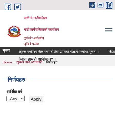
Skip to main content
पाणिनी गाउँपालिका
गाउँ कार्यपालिकाको कार्यालय
दुर्गाफाँट,अर्घाखाँची
लुम्बिनी प्रदेश
सुचना
निशुल्क मनोसामाजिक परामर्श सेवा उपलब्ध गराइने सम्बन्धि सूचना ।
सिसा, प्लाष
्माण हाम्रो अभीयान"।
You are here
Home
»
सूचना तथा जानकारी
» निर्णयहरु
निर्णयहरु
आर्थिक वर्ष