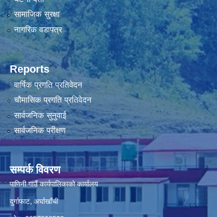
सामाजिक सुरक्षा
नागरिक वडापत्र
Reports
वार्षिक प्रगति प्रतिवेदन
चौमासिक प्रगति प्रतिवेदन
सार्वजनिक सुनुवाई
सार्वजनिक परीक्षण
सम्पर्क विवरण
पाणिनी गाउँ कार्यपालिकाको कार्यालय
दुर्गाफाट, अर्घाखाँची
फोनः 9857086520