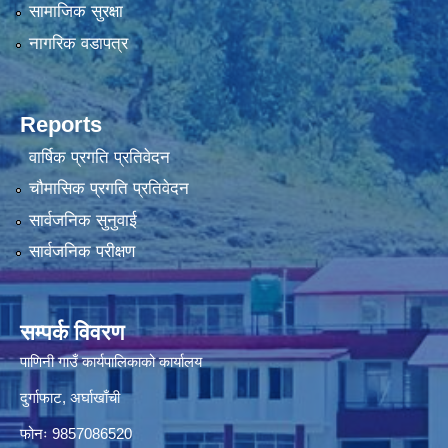
सामाजिक सुरक्षा
नागरिक वडापत्र
Reports
वार्षिक प्रगति प्रतिवेदन
चौमासिक प्रगति प्रतिवेदन
सार्वजनिक सुनुवाई
सार्वजनिक परीक्षण
सम्पर्क विवरण
पाणिनी गाउँ कार्यपालिकाको कार्यालय
दुर्गाफाट, अर्घाखाँची
फोनः 9857086520