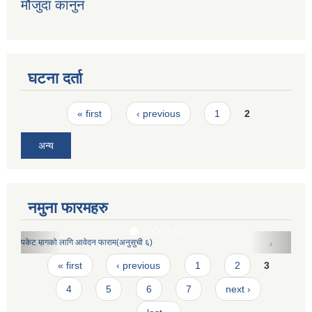
मौजुदा कानुन
घटना दर्ता
Pages
« first
‹ previous
1
2
अन्य
नमुना फारमहरु
अपाङ्गता परीचय पत्र निवेदनको ढाँचा
Pages
« first
‹ previous
1
2
3
4
5
6
7
next ›