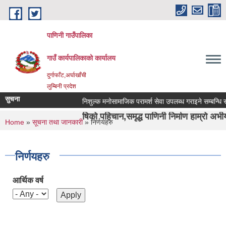
Skip to main content
पाणिनी गाउँपालिका
गाउँ कार्यपालिकाको कार्यालय
दुर्गाफाँट,अर्घाखाँची
लुम्बिनी प्रदेश
सुचना
निशुल्क मनोसामाजिक परामर्श सेवा उपलब्ध गराइने सम्बन्धि सूचना
 र दुर्वाशा ऋषिको पहिचान,समृद्ध पाणिनी निर्माण हाम्रो अभीयान"।
You are here
Home
»
सूचना तथा जानकारी
» निर्णयहरु
निर्णयहरु
आर्थिक वर्ष