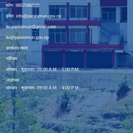
फोनः 9857086520
इमेलः
info@paninimun.gov.np
ito.paninimun@gmail.com
ito@paninimun.gov.np
कार्यालय समय
गर्मियाम
सोमबार - शुक्रवार: 09:00 A.M. - 5:00 P.M.
जाडोयाम
सोमबार - शुक्रवार: 09:00 A.M. - 4:00 P.M.