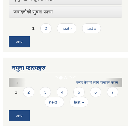
जन्मदर्ताको सुचना फारम
Pages
1
2
next ›
last »
अन्य
नमुना फारमहरु
करार सेवाको लागि दरखास्त फारमः
Pages
1
2
3
4
5
6
7
next ›
last »
अन्य