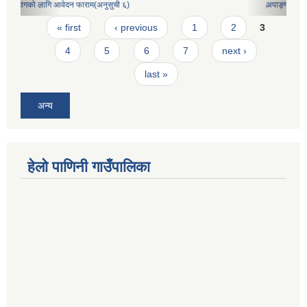
अपाङ्गता परीचय पत्र निवेदनको ढाँचा
Pages
« first
‹ previous
1
2
3
4
5
6
7
next ›
last »
अन्य
हेलो पाणिनी गाउँपालिका