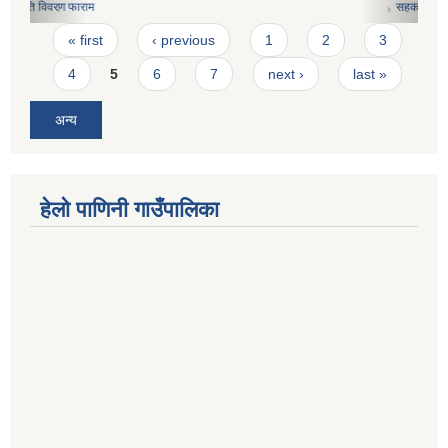
सहकारी संस्थाहरुको मासिक कार्य विवरण फारामको नमुना
Pages
« first
‹ previous
1
2
3
4
5
6
7
next ›
last »
अन्य
हेलो पाणिनी गाउँपालिका