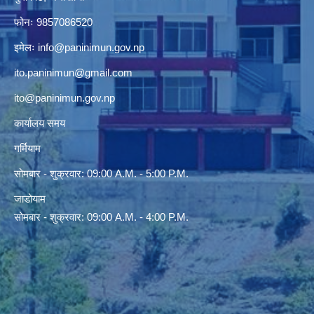
फोनः 9857086520
इमेलः
info@paninimun.gov.np
ito.paninimun@gmail.com
ito@paninimun.gov.np
कार्यालय समय
गर्मियाम
सोमबार - शुक्रवार: 09:00 A.M. - 5:00 P.M.
जाडोयाम
सोमबार - शुक्रवार: 09:00 A.M. - 4:00 P.M.