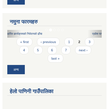
नमुना फारमहरु
प्रवेश पत्र
Pages
« first
‹ previous
1
2
3
4
5
6
7
next ›
last »
अन्य
हेलो पाणिनी गाउँपालिका