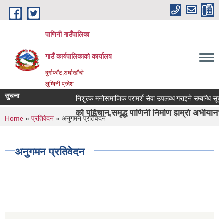
Skip to main content
पाणिनी गाउँपालिका
गाउँ कार्यपालिकाको कार्यालय
दुर्गाफाँट,अर्घाखाँची
लुम्बिनी प्रदेश
सुचना
निशुल्क मनोसामाजिक परामर्श सेवा उपलब्ध गराइने सम्बन्धि सूचना ।
दुर्वाशा ऋषिको पहिचान,समृद्ध पाणिनी निर्माण हाम्रो अभीयान"।
You are here
Home
»
प्रतिवेदन
» अनुगमन प्रतिवेदन
अनुगमन प्रतिवेदन