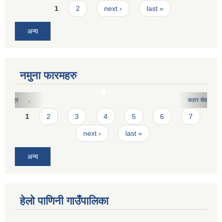
Pages
1
2
next ›
last »
अन्य
नमुना फारमहरु
करार सेवाको लागि दरखास्त फारमः
Pages
1
2
3
4
5
6
7
next ›
last »
अन्य
हेलो पाणिनी गाउँपालिका