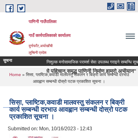
Skip to main content
पाणिनी गाउँपालिका
गाउँ कार्यपालिकाको कार्यालय
दुर्गाफाँट,अर्घाखाँची
लुम्बिनी प्रदेश
सुचना
निशुल्क मनोसामाजिक परामर्श सेवा उपलब्ध गराइने सम्बन्धि सूचना ।
वाशा ऋषिको पहिचान,समृद्ध पाणिनी निर्माण हाम्रो अभीयान"।
You are here
Home
» सिसा, प्लाष्टिक,कवाडी मालवस्तु संकलन र बिक्री कार्य सम्बन्धी दरभाउ
आवह्वान सम्बन्धी दोस्रो पटक प्रकाशित सूचना ।
सिसा, प्लाष्टिक,कवाडी मालवस्तु संकलन र बिक्री
कार्य सम्बन्धी दरभाउ आवह्वान सम्बन्धी दोस्रो पटक
प्रकाशित सूचना ।
Submitted on:
Mon, 10/16/2023 - 12:43