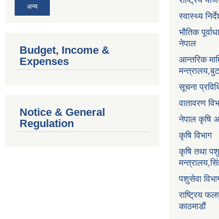
राष्ट्रिय य
अन्य
स्वास्थ्य निर
भौतिक पूर्वा
नेपाल
Budget, Income &
आन्तरिक माम
Expenses
मन्त्रालय,ब
सूचना प्रविध
वातावरण वि
Notice & General
नेपाल कृषि 
Regulation
कृषि विभाग
कृषि तथा पश
मन्त्रालय,सि
पशुसेवा विभ
राष्ट्रिय फलफ
काठमाडौं