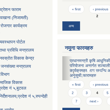
Pages
ष्ट्रेशन फाराम
« first
‹ previous
2
तावखाना (निजामती)
ी रोजगार कार्यक्रम
अन्य
्यवस्थापन पोर्टल
नमुना फारमहरु
न तथा प्रविधि मन्त्रालय
ानवस्रोत विकास केन्द्र
प्रधानमन्त्री कृषि आधुनिकीकरण
कृषक समूहको नमुना विधा
परियोजना अन्तर्गत सञ्चालीत
ा जनसंख्या मन्त्रालय
कार्यक्रमहरु माग सम्वन्धि आवश्यक
ा विभाग
अनुसुची,फारामहरु
Pages
सामाजिक विकास
« first
‹ previous
प्रदेश नं ५,बुटवल
2
3
4
5
र्देशनालय,प्रदेश नं ५,रुपन्देही
7
next ›