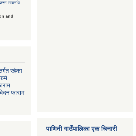
िकरण सम्वनधि
on and
र्गत रहेका
फर्म
फाराम
निवेदन फाराम
पाणिनी गाउँपालिका एक चिनारी