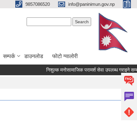
9857086520
info@paninimun.gov.np
Search form
Search
सम्पर्क
डाउनलोड
फोटो ग्यालोरी
निशुल्क मनोसामाजिक परामर्श सेवा उपलब्ध गराइने सम्बन्धि सू