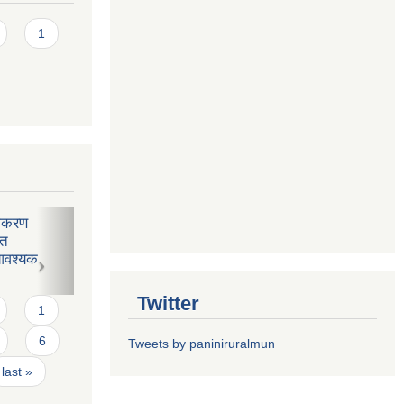
1
न
Twitter
1
6
Tweets by paniniruralmun
last »