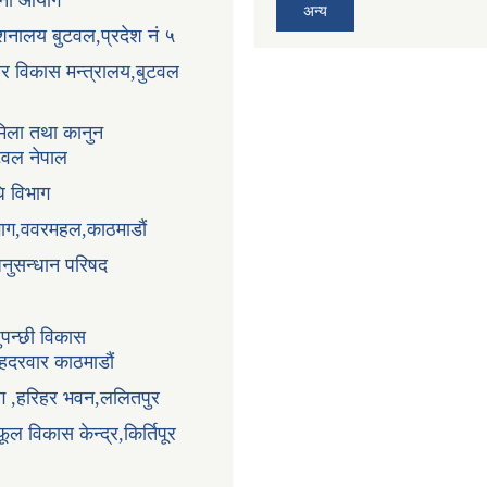
ोजना आयोग
अन्य
्देशनालय बुटवल,प्रदेश नं ५
धार विकास मन्त्रालय,बुटवल
िला तथा कानुन
ुटवल नेपाल
ि विभाग
भाग,ववरमहल,काठमाडौं
अनुसन्धान परिषद
ुपन्छी विकास
ंहदरवार काठमाडौं
ाग ,हरिहर भवन,ललितपुर
ूल विकास केन्द्र,किर्तिपूर