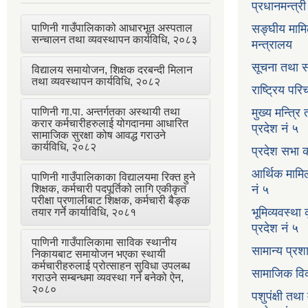
प्रधानमन्त्र
पाणिनी गाउँपालिकाको आधारभूत अस्पताल
सङ्घीय मामि
सन्चालन तथा व्यवस्थापन कार्यविधि, २०८३
मन्त्रालय
सूचना तथा स
विद्यालय समायोजन, शिक्षक दरबन्दी मिलान
तथा व्यवस्थापन कार्यविधि, २०८२
राष्ट्रिय प
पाणिनी गा.पा. अन्तर्गतका अस्थायी तथा
मुख्य मन्त्रि
करार कर्मचारीहरुलाई योगदानमा आधारित
प्रदेश नं ५
सामाजिक सुरक्षा कोष आवद्ध गराउने
कार्यविधि, २०८२
प्रदेश सभा क
आर्थिक मामि
पाणिनी गाउँपालिकाका विद्यालयमा रिक्त हुने
शिक्षक, कर्मचारी पदपूर्तिको लागि एकीकृत
नं ५
परीक्षा प्रणालीबाट शिक्षक, कर्मचारी बैङ्क
भूमिव्यवस्था
तयार गर्ने कार्याविधि, २०८१
प्रदेश नं ५
पाणिनी गाउँपालिकामा साविक स्थानीय
सामान्य प्रश
निकायबाट समायोजन भएका स्थायी
कर्मचारीहरुलाई प्रोत्साहन सुविधा उपलब्ध
सामाजिक विक
गराउने सम्बन्धमा व्यवस्था गर्न बनेको ऐन,
२०८०
पशुपंक्षी तथा