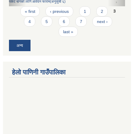
पकेट मागको लागि आवेदन फाराम(अनुसुची ६)
Pages
« first
‹ previous
1
2
3
4
5
6
7
next ›
last »
अन्य
हेलो पाणिनी गाउँपालिका