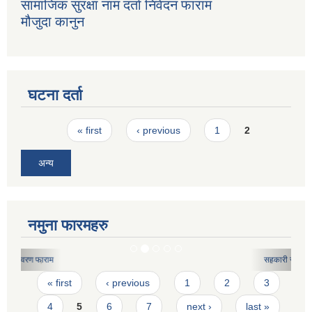
सामाजिक सुरक्षा नाम दर्ता निवेदन फाराम
मौजुदा कानुन
घटना दर्ता
Pages
« first
‹ previous
1
2
अन्य
नमुना फारमहरु
सहकारी संस्थाहरुको मासिक कार्य विवरण फारामको नमुना
Pages
« first
‹ previous
1
2
3
4
5
6
7
next ›
last »