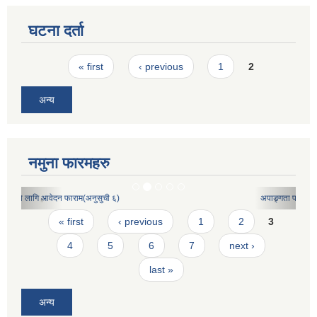
घटना दर्ता
Pages
« first
‹ previous
1
2
अन्य
नमुना फारमहरु
अपाङ्गता परीचय पत्र निवेदनको ढाँचा
Pages
« first
‹ previous
1
2
3
4
5
6
7
next ›
last »
अन्य