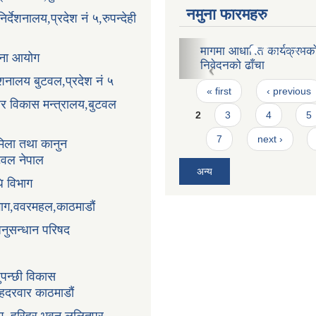
नमुना फारमहरु
र्देशनालय,प्रदेश नं ५,रुपन्देही
प्रवेश पत्र
ोजना आयोग
Pages
« first
‹ previous
्देशनालय बुटवल,प्रदेश नं ५
2
3
4
5
धार विकास मन्त्रालय,बुटवल
7
next ›
िला तथा कानुन
अन्य
ुटवल नेपाल
ि विभाग
भाग,ववरमहल,काठमाडौं
अनुसन्धान परिषद
ुपन्छी विकास
ंहदरवार काठमाडौं