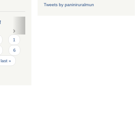
Tweets by paniniruralmun
1
6
last »