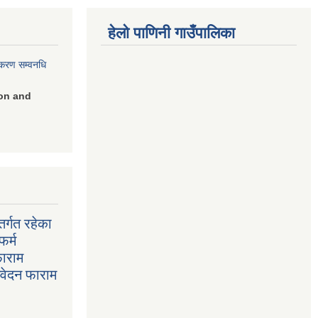
हेलो पाणिनी गाउँपालिका
िकरण सम्वनधि
on and
र्गत रहेका
फर्म
फाराम
निवेदन फाराम