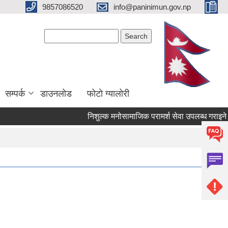
9857086520
info@paninimun.gov.np
Search form
Search
सम्पर्क
डाउनलोड
फोटो ग्यालोरी
निशुल्क मनोसामाजिक परामर्श सेवा उपलब्ध गराइने सम्बन्धि