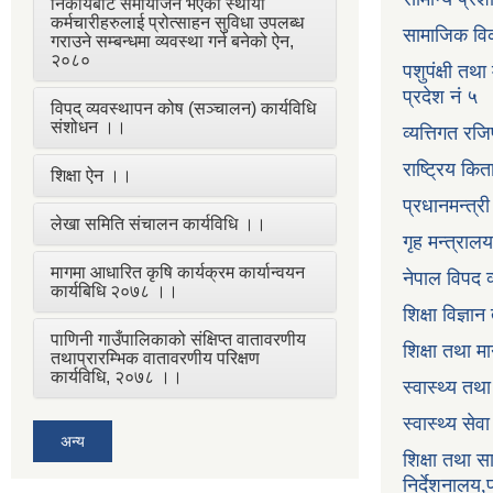
निकायबाट समायोजन भएका स्थायी
कर्मचारीहरुलाई प्रोत्साहन सुविधा उपलब्ध
सामाजिक विक
गराउने सम्बन्धमा व्यवस्था गर्न बनेको ऐन,
२०८०
पशुपंक्षी तथा
प्रदेश नं ५
विपद् व्यवस्थापन कोष (सञ्चालन) कार्यविधि
संशोधन ।।
व्यत्तिगत रजि
राष्ट्रिय कि
शिक्षा ऐन ।।
प्रधानमन्त्र
लेखा समिति संचालन कार्यविधि ।।
गृह मन्त्रालय
मागमा आधारित कृषि कार्यक्रम कार्यान्वयन
नेपाल विपद व
कार्यबिधि २०७८ ।।
शिक्षा विज्ञा
पाणिनी गाउँपालिकाको संक्षिप्त वातावरणीय
शिक्षा तथा म
तथाप्रारम्भिक वातावरणीय परिक्षण
कार्यविधि, २०७८ ।।
स्वास्थ्य तथ
स्वास्थ्य सेव
अन्य
शिक्षा तथा 
निर्देशनालय,