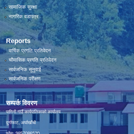
सामाजिक सुरक्षा
नागरिक वडापत्र
Reports
वार्षिक प्रगति प्रतिवेदन
चौमासिक प्रगति प्रतिवेदन
सार्वजनिक सुनुवाई
सार्वजनिक परीक्षण
सम्पर्क विवरण
पाणिनी गाउँ कार्यपालिकाको कार्यालय
दुर्गाफाट, अर्घाखाँची
फोनः 9857086520