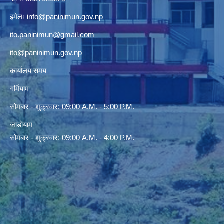
इमेलः
info@paninimun.gov.np
ito.paninimun@gmail.com
ito@paninimun.gov.np
कार्यालय समय
गर्मियाम
सोमबार - शुक्रवार: 09:00 A.M. - 5:00 P.M.
जाडोयाम
सोमबार - शुक्रवार: 09:00 A.M. - 4:00 P.M.