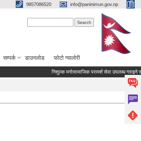
9857086520
info@paninimun.gov.np
Search form
Search
सम्पर्क
डाउनलोड
फोटो ग्यालोरी
निशुल्क मनोसामाजिक परामर्श सेवा उपलब्ध गराइने सम्बन्धि 