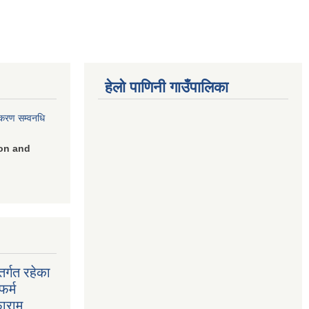
हेलो पाणिनी गाउँपालिका
िकरण सम्वनधि
on and
र्गत रहेका
फर्म
फाराम