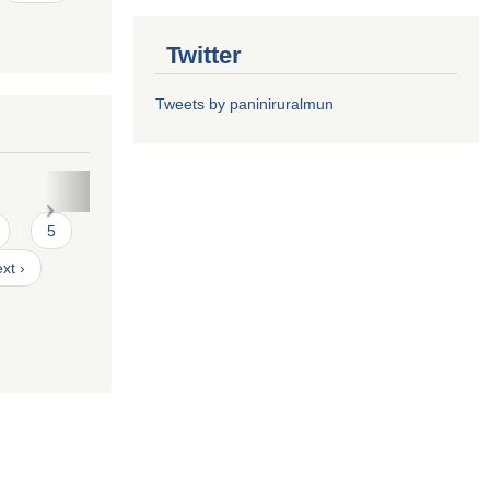
Twitter
Tweets by paniniruralmun
त फारमः
5
xt ›