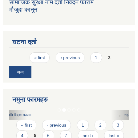
सामाजिक सुरक्षा नाम दर्ता निवेदन फाराम
मौजुदा कानुन
घटना दर्ता
Pages
« first
‹ previous
1
2
अन्य
नमुना फारमहरु
सहकारी संस्थाहरुको मासिक कार्य विवरण फारामको नमुना
Pages
« first
‹ previous
1
2
3
4
5
6
7
next ›
last »