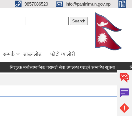
9857086520
info@paninimun.gov.np
Search form
Search
सम्पर्क
डाउनलोड
फोटो ग्यालोरी
ुल्क मनोसामाजिक परामर्श सेवा उपलब्ध गराइने सम्बन्धि सूचना ।
सिसा, प्ला