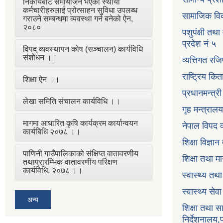
निकायबाट समायोजन भएका स्थायी
कर्मचारीहरुलाई प्रोत्साहन सुविधा उपलब्ध
सामाजिक विक
गराउने सम्बन्धमा व्यवस्था गर्न बनेको ऐन,
२०८०
पशुपंक्षी तथा
प्रदेश नं ५
विपद् व्यवस्थापन कोष (सञ्चालन) कार्यविधि
संशोधन ।।
व्यत्तिगत रजि
राष्ट्रिय कि
शिक्षा ऐन ।।
प्रधानमन्त्र
लेखा समिति संचालन कार्यविधि ।।
गृह मन्त्रालय
मागमा आधारित कृषि कार्यक्रम कार्यान्वयन
नेपाल विपद व
कार्यबिधि २०७८ ।।
शिक्षा विज्ञा
पाणिनी गाउँपालिकाको संक्षिप्त वातावरणीय
शिक्षा तथा म
तथाप्रारम्भिक वातावरणीय परिक्षण
कार्यविधि, २०७८ ।।
स्वास्थ्य तथ
स्वास्थ्य सेव
अन्य
शिक्षा तथा 
निर्देशनालय,