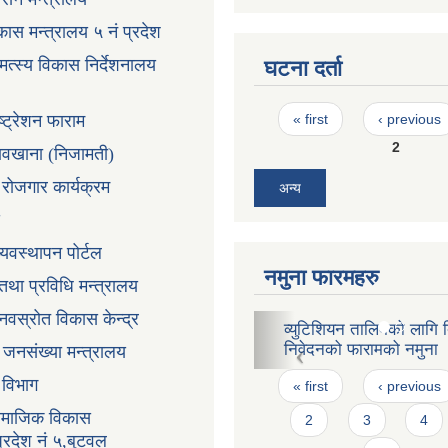
ास मन्त्रालय ५ नं प्रदेश
 मत्स्य विकास निर्देशनालय
घटना दर्ता
Pages
ष्ट्रेशन फाराम
« first
‹ previous
2
तावखाना (निजामती)
ी रोजगार कार्यक्रम
अन्य
्यवस्थापन पोर्टल
नमुना फारमहरु
न तथा प्रविधि मन्त्रालय
ानवस्रोत विकास केन्द्र
जन्मदर्ता प्रमाणपत्रको ढाच
ा जनसंख्या मन्त्रालय
Pages
« first
‹ previous
ा विभाग
2
3
4
सामाजिक विकास
6
7
प्रदेश नं ५,बुटवल