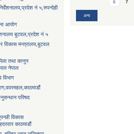
र्देशनालय,प्रदेश नं ५,रुपन्देही
अन्य
ोजना आयोग
्देशनालय बुटवल,प्रदेश नं ५
धार विकास मन्त्रालय,बुटवल
िला तथा कानुन
ुटवल नेपाल
ि विभाग
भाग,ववरमहल,काठमाडौं
अनुसन्धान परिषद
ुपन्छी विकास
ंहदरवार काठमाडौं