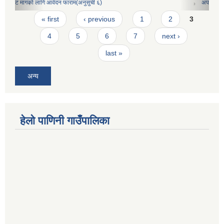
अपाङ्गता परीचय पत्र निवेदनको ढाँचा
Pages
« first
‹ previous
1
2
3
4
5
6
7
next ›
last »
अन्य
हेलो पाणिनी गाउँपालिका