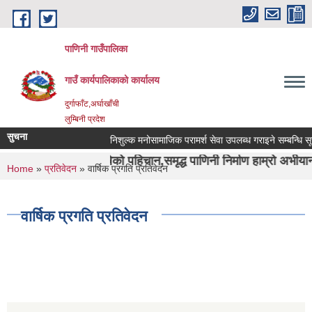
Skip to main content
पाणिनी गाउँपालिका
गाउँ कार्यपालिकाको कार्यालय
दुर्गाफाँट,अर्घाखाँची
लुम्बिनी प्रदेश
सुचना
निशुल्क मनोसामाजिक परामर्श सेवा उपलब्ध गराइने सम्बन्धि सूचना ।
ुर्वाशा ऋषिको पहिचान,समृद्ध पाणिनी निर्माण हाम्रो अभीयान"।
You are here
Home
»
प्रतिवेदन
» वार्षिक प्रगति प्रतिवेदन
वार्षिक प्रगति प्रतिवेदन