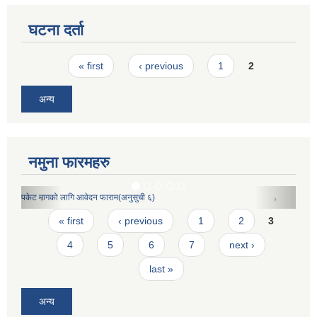
घटना दर्ता
Pages
« first
‹ previous
1
2
अन्य
नमुना फारमहरु
अपाङ्गता परीचय पत्र निवेदनको ढाँचा
Pages
« first
‹ previous
1
2
3
4
5
6
7
next ›
last »
अन्य