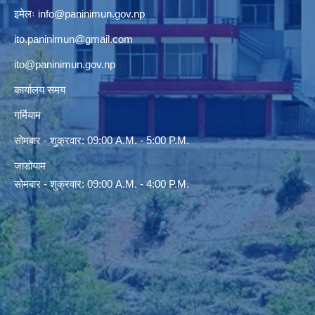
इमेलः
info@paninimun.gov.np
ito.paninimun@gmail.com
ito@paninimun.gov.np
कार्यालय समय
गर्मियाम
सोमबार - शुक्रवार: 09:00 A.M. - 5:00 P.M.
जाडोयाम
सोमबार - शुक्रवार: 09:00 A.M. - 4:00 P.M.