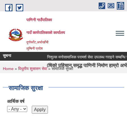
Skip to main content
पाणिनी गाउँपालिका
गाउँ कार्यपालिकाको कार्यालय
दुर्गाफाँट,अर्घाखाँची
लुम्बिनी प्रदेश
सुचना
निशुल्क मनोसामाजिक परामर्श सेवा उपलब्ध गराइने सम्बन्धि सूचना
 र दुर्वाशा ऋषिको पहिचान,समृद्ध पाणिनी निर्माण हाम्रो अभीयान"।
You are here
Home
»
विधुतीय शुसासन सेवा
» सामाजिक सुरक्षा
सामाजिक सुरक्षा
आर्थिक वर्ष