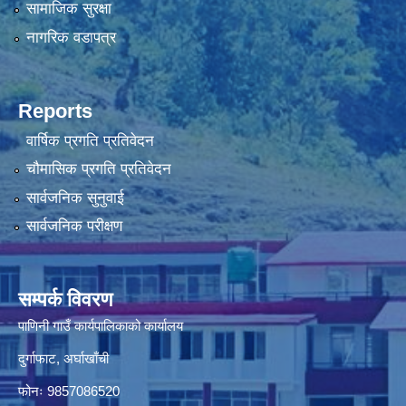
सामाजिक सुरक्षा
नागरिक वडापत्र
Reports
वार्षिक प्रगति प्रतिवेदन
चौमासिक प्रगति प्रतिवेदन
सार्वजनिक सुनुवाई
सार्वजनिक परीक्षण
सम्पर्क विवरण
पाणिनी गाउँ कार्यपालिकाको कार्यालय
दुर्गाफाट, अर्घाखाँची
फोनः 9857086520