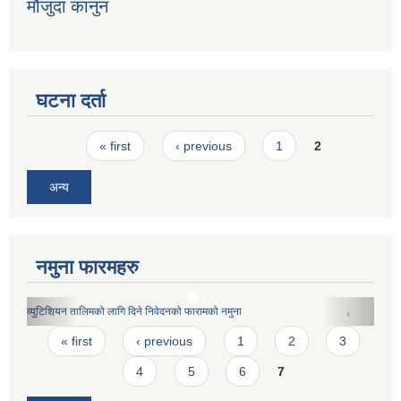
मौजुदा कानुन
घटना दर्ता
Pages
« first
‹ previous
1
2
अन्य
नमुना फारमहरु
जन्मदर्ता प्रमाणपत्रको ढाचा
Pages
« first
‹ previous
1
2
3
4
5
6
7