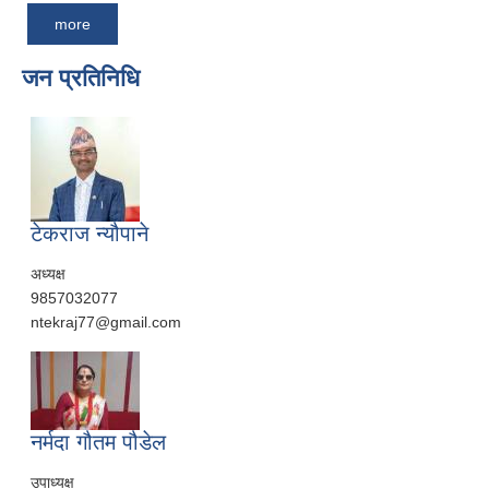
more
जन प्रतिनिधि
टेकराज न्यौपाने
अध्यक्ष
9857032077
ntekraj77@gmail.com
नर्मदा गौतम पौडेल
उपाध्यक्ष