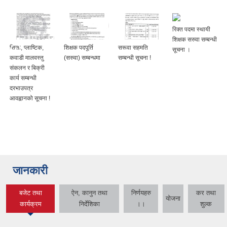
रिक्त पदमा स्थायी
शिक्षक सरुवा सम्बन्धी
सिसा, प्लाष्टिक,
शिक्षक पदपूर्ति
सरूवा सहमति
सूचना ।
कवाडी मालवस्तु
(सरुवा) सम्बन्धमा
सम्बन्धी सूचना !
संकलन र बिक्री
कार्य सम्बन्धी
दरभाउपत्र
आवह्वानको सूचना !
जानकारी
बजेट तथा
ऐन, कानुन तथा
निर्णयहरु
कर तथा
योजना
(active tab)
कार्यक्रम
निर्देशिका
।।
शुल्क