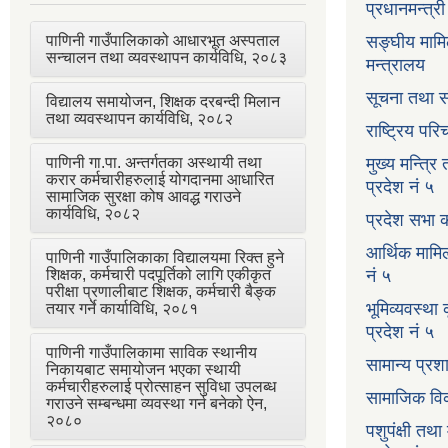
प्रधानमन्त्र
पाणिनी गाउँपालिकाको आधारभूत अस्पताल
सङ्घीय मामि
सन्चालन तथा व्यवस्थापन कार्यविधि, २०८३
मन्त्रालय
सूचना तथा स
विद्यालय समायोजन, शिक्षक दरबन्दी मिलान
तथा व्यवस्थापन कार्यविधि, २०८२
राष्ट्रिय प
पाणिनी गा.पा. अन्तर्गतका अस्थायी तथा
मुख्य मन्त्रि
करार कर्मचारीहरुलाई योगदानमा आधारित
प्रदेश नं ५
सामाजिक सुरक्षा कोष आवद्ध गराउने
कार्यविधि, २०८२
प्रदेश सभा क
आर्थिक मामि
पाणिनी गाउँपालिकाका विद्यालयमा रिक्त हुने
शिक्षक, कर्मचारी पदपूर्तिको लागि एकीकृत
नं ५
परीक्षा प्रणालीबाट शिक्षक, कर्मचारी बैङ्क
भूमिव्यवस्था
तयार गर्ने कार्याविधि, २०८१
प्रदेश नं ५
पाणिनी गाउँपालिकामा साविक स्थानीय
सामान्य प्रश
निकायबाट समायोजन भएका स्थायी
कर्मचारीहरुलाई प्रोत्साहन सुविधा उपलब्ध
सामाजिक विक
गराउने सम्बन्धमा व्यवस्था गर्न बनेको ऐन,
२०८०
पशुपंक्षी तथा