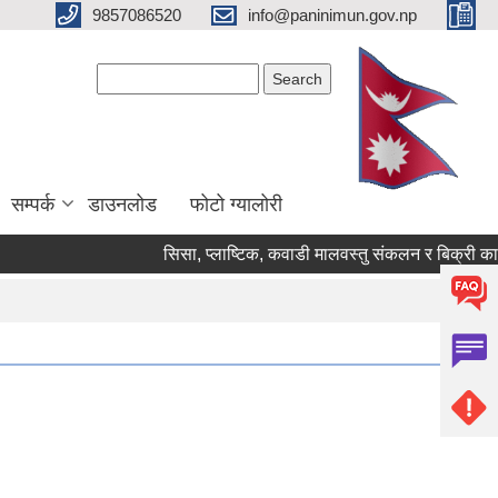
9857086520
info@paninimun.gov.np
Search form
Search
सम्पर्क
डाउनलोड
फोटो ग्यालोरी
सिसा, प्लाष्टिक, कवाडी मालवस्तु संकलन र बिक्री कार्य सम्बन