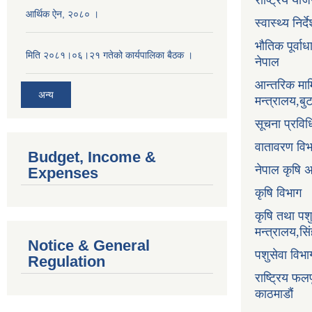
राष्ट्रिय य
आर्थिक ऐन, २०८० ।
स्वास्थ्य निर
भौतिक पूर्वा
मिति २०८१।०६।२१ गतेको कार्यपालिका बैठक ।
नेपाल
आन्तरिक माम
अन्य
मन्त्रालय,ब
सूचना प्रविध
वातावरण वि
Budget, Income &
नेपाल कृषि 
Expenses
कृषि विभाग
कृषि तथा पश
मन्त्रालय,सि
Notice & General
पशुसेवा विभ
Regulation
राष्ट्रिय फलफ
काठमाडौं