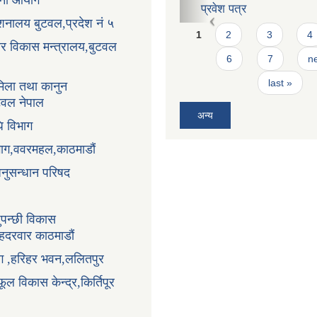
ोजना आयोग
करार सेवाको लागि दरखास्
्देशनालय बुटवल,प्रदेश नं ५
Pages
1
2
3
4
धार विकास मन्त्रालय,बुटवल
6
7
ne
last »
िला तथा कानुन
ुटवल नेपाल
अन्य
ि विभाग
भाग,ववरमहल,काठमाडौं
अनुसन्धान परिषद
ुपन्छी विकास
ंहदरवार काठमाडौं
ाग ,हरिहर भवन,ललितपुर
ूल विकास केन्द्र,किर्तिपूर