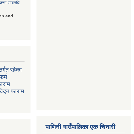
िकरण सम्वनधि
on and
र्गत रहेका
फर्म
फाराम
निवेदन फाराम
पाणिनी गाउँपालिका एक चिनारी