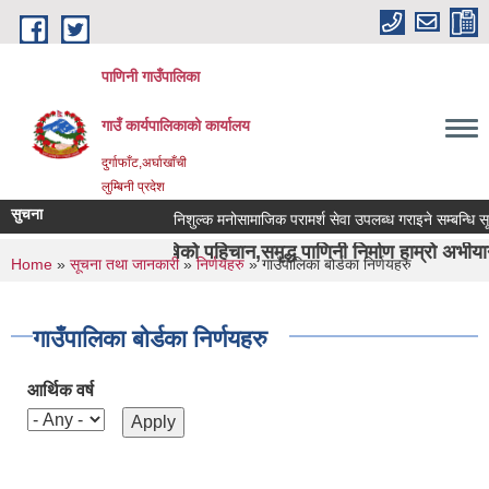
Skip to main content
पाणिनी गाउँपालिका
गाउँ कार्यपालिकाको कार्यालय
दुर्गाफाँट,अर्घाखाँची
लुम्बिनी प्रदेश
सुचना
निशुल्क मनोसामाजिक परामर्श सेवा उपलब्ध गराइने सम्बन्धि सूचना ।
दुर्वाशा ऋषिको पहिचान,समृद्ध पाणिनी निर्माण हाम्रो अभीयान"।
You are here
Home
»
सूचना तथा जानकारी
»
निर्णयहरु
» गाउँपालिका बोर्डका निर्णयहरु
गाउँपालिका बोर्डका निर्णयहरु
आर्थिक वर्ष