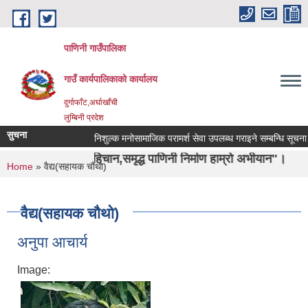
Skip to main content
पाणिनी गाउँपालिका
गाउँ कार्यपालिकाको कार्यालय
दुर्गाफाँट,अर्घाखाँची
लुम्बिनी प्रदेश
सुचना
निशुल्क मनोसामाजिक परामर्श सेवा उपलब्ध गराइने सम्बन्धि सूचना ।
षिको पहिचान,समृद्ध पाणिनी निर्माण हाम्रो अभीयान"।
You are here
Home
» वैद्य(सहायक चौथो)
वैद्य(सहायक चौथो)
अनुपा आचार्य
Image: