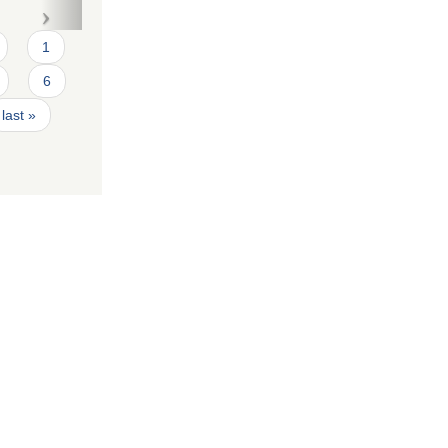
1
6
last »