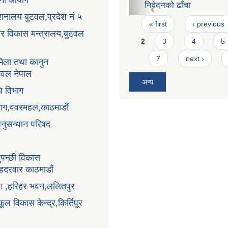
ोजना आयोग
Pages
« first
‹ previous
्देशनालय बुटवल,प्रदेश नं ५
2
3
4
5
धार विकास मन्त्रालय,बुटवल
7
next ›
िला तथा कानुन
अन्य
ुटवल नेपाल
ि विभाग
भाग,ववरमहल,काठमाडौं
अनुसन्धान परिषद
ुपन्छी विकास
ंहदरवार काठमाडौं
ाग ,हरिहर भवन,ललितपुर
ूल विकास केन्द्र,किर्तिपूर