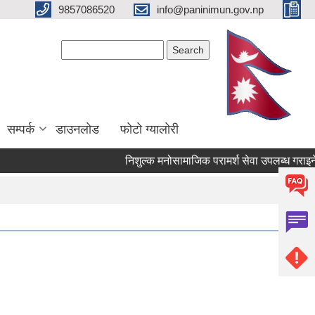
9857086520
info@paninimun.gov.np
Search form
Search
सम्पर्क
डाउनलोड
फोटो ग्यालोरी
निशुल्क मनोसामाजिक परामर्श सेवा उपलब्ध गराइने सम्बन्