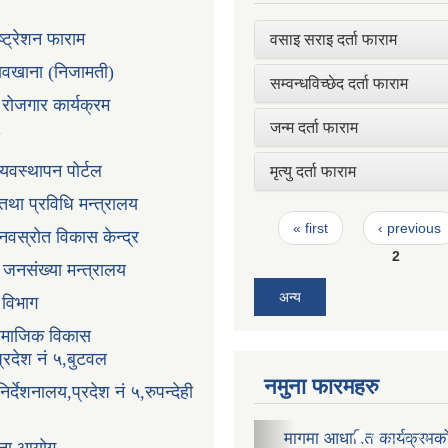
ष्ट्रेशन फाराम
वसाइ सराइ दर्ता फाराम
तावखाना (निजामती)
सम्वन्धविच्छेद दर्ता फाराम
ी रोजगार कार्यक्रम
जन्म दर्ता फाराम
्यवस्थापन पोर्टल
मृत्यु दर्ता फाराम
न तथा प्रविधि मन्त्रालय
Pages
« first
‹ previous
ानवस्रोत विकास केन्द्र
2
ा जनसंख्या मन्त्रालय
अन्य
ा विभाग
सामाजिक विकास
प्रदेश नं ५,बुटवल
नमुना फारमहरु
र्देशनालय,प्रदेश नं ५,रुपन्देही
प्रवेश पत्र