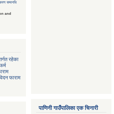
िकरण सम्वनधि
on and
र्गत रहेका
फर्म
फाराम
निवेदन फाराम
पाणिनी गाउँपालिका एक चिनारी