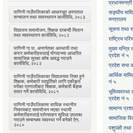
प्रधानमन्त्र
पाणिनी गाउँपालिकाको आधारभूत अस्पताल
सङ्घीय मामि
सन्चालन तथा व्यवस्थापन कार्यविधि, २०८३
मन्त्रालय
सूचना तथा स
विद्यालय समायोजन, शिक्षक दरबन्दी मिलान
तथा व्यवस्थापन कार्यविधि, २०८२
राष्ट्रिय प
पाणिनी गा.पा. अन्तर्गतका अस्थायी तथा
मुख्य मन्त्रि
करार कर्मचारीहरुलाई योगदानमा आधारित
प्रदेश नं ५
सामाजिक सुरक्षा कोष आवद्ध गराउने
कार्यविधि, २०८२
प्रदेश सभा क
आर्थिक मामि
पाणिनी गाउँपालिकाका विद्यालयमा रिक्त हुने
शिक्षक, कर्मचारी पदपूर्तिको लागि एकीकृत
नं ५
परीक्षा प्रणालीबाट शिक्षक, कर्मचारी बैङ्क
भूमिव्यवस्था
तयार गर्ने कार्याविधि, २०८१
प्रदेश नं ५
पाणिनी गाउँपालिकामा साविक स्थानीय
सामान्य प्रश
निकायबाट समायोजन भएका स्थायी
कर्मचारीहरुलाई प्रोत्साहन सुविधा उपलब्ध
सामाजिक विक
गराउने सम्बन्धमा व्यवस्था गर्न बनेको ऐन,
२०८०
पशुपंक्षी तथा