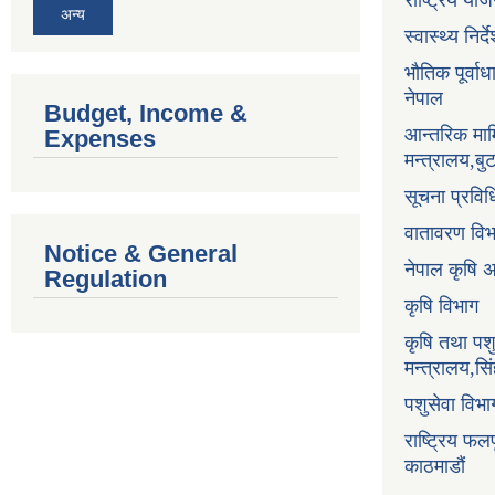
राष्ट्रिय य
अन्य
स्वास्थ्य निर
भौतिक पूर्वा
नेपाल
Budget, Income &
आन्तरिक माम
Expenses
मन्त्रालय,ब
सूचना प्रविध
वातावरण वि
Notice & General
नेपाल कृषि 
Regulation
कृषि विभाग
कृषि तथा पश
मन्त्रालय,सि
पशुसेवा विभ
राष्ट्रिय फलफ
काठमाडौं