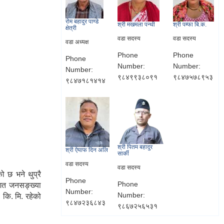
रोम बहादुर पाण्डे
श्री मखमला पन्थी
श्री पम्फा बि.क.
क्षेत्री
वडा सदस्य
वडा सदस्य
वडा अध्यक्ष
Phone
Phone
Phone
Number:
Number:
Number:
९८४९९३८०९१
९८४७५७८९५३
९८४७१८१४१४
श्री पितम बहादुर
श्री ऐयाफ दिन अलि
सार्की
वडा सदस्य
वडा सदस्य
 छ भने थुप्रै
Phone
Phone
शत जनसङ्ख्या
Number:
Number:
कि. मि. रहेको
९८४७२३६८४३
९८६७२५६५३१