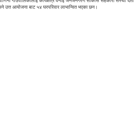
छ।पाणिनी गाउँपालिकालाइ कार्यक्षेत्र वनाइ जनजनगरण साकोस सहकारी संस्था दर
छ भने उत्त आयोजना बाट ५४ घरपरिवार लाभान्वित भएका छन।