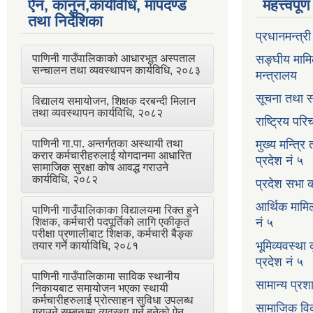
ऐन, कानुन,कार्यविधि, मापदण्ड
महत्त्वपू
तथा निर्देशिका
प्रधानमन्त्र
पाणिनी गाउँपालिकाको आधारभूत अस्पताल
सङ्घीय मामि
सन्चालन तथा व्यवस्थापन कार्यविधि, २०८३
मन्त्रालय
सूचना तथा स
विद्यालय समायोजन, शिक्षक दरबन्दी मिलान
तथा व्यवस्थापन कार्यविधि, २०८२
राष्ट्रिय प
पाणिनी गा.पा. अन्तर्गतका अस्थायी तथा
मुख्य मन्त्रि
करार कर्मचारीहरुलाई योगदानमा आधारित
प्रदेश नं ५
सामाजिक सुरक्षा कोष आवद्ध गराउने
कार्यविधि, २०८२
प्रदेश सभा क
आर्थिक मामि
पाणिनी गाउँपालिकाका विद्यालयमा रिक्त हुने
शिक्षक, कर्मचारी पदपूर्तिको लागि एकीकृत
नं ५
परीक्षा प्रणालीबाट शिक्षक, कर्मचारी बैङ्क
भूमिव्यवस्था
तयार गर्ने कार्याविधि, २०८१
प्रदेश नं ५
पाणिनी गाउँपालिकामा साविक स्थानीय
सामान्य प्रश
निकायबाट समायोजन भएका स्थायी
कर्मचारीहरुलाई प्रोत्साहन सुविधा उपलब्ध
सामाजिक विक
गराउने सम्बन्धमा व्यवस्था गर्न बनेको ऐन,