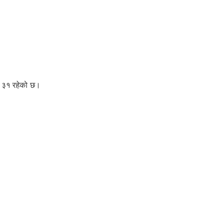
ख ३१ रहेको छ।