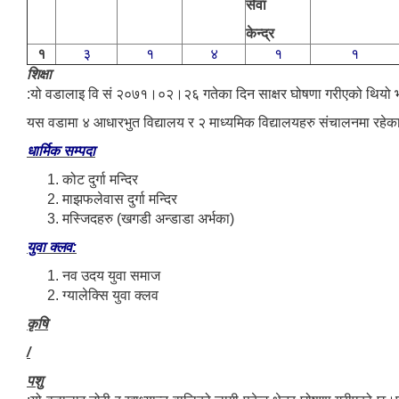
सेवा
केन्द्र
१
३
१
४
१
१
शिक्षा
:यो वडालाइ वि सं २०७१।०२।२६ गतेका दिन साक्षर घोषणा गरीएको थियो भ
यस वडामा ४ आधारभुत विद्यालय र २ माध्यमिक विद्यालयहरु संचालनमा रहे
धार्मिक सम्पदा
कोट दुर्गा मन्दिर
माझफलेवास दुर्गा मन्दिर
मस्जिदहरु (खगडी अन्डाडा अर्भका)
युवा क्लव:
नव उदय युवा समाज
ग्यालेक्सि युवा क्लव
कृषि
/
पशु