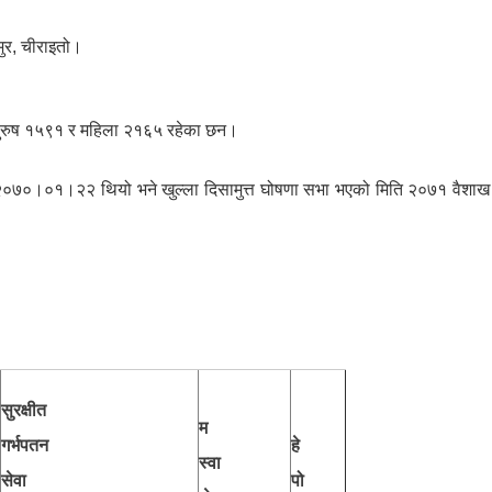
मुर, चीराइतो।
 पुरुष १५९१ र महिला २१६५ रहेका छन।
ि २०७०।०१।२२ थियो भने खुल्ला दिसामुत्त घोषणा सभा भएको मिति २०७१ वैशा
सुरक्षीत
म
गर्भपतन
हे
स्वा
सेवा
पो