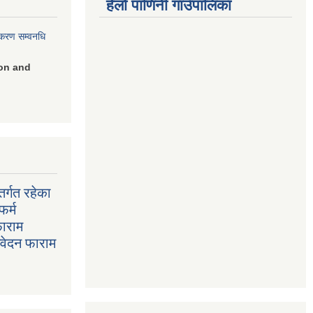
हेलो पाणिनी गाउँपालिका
िकरण सम्वनधि
on and
र्गत रहेका
फर्म
फाराम
निवेदन फाराम