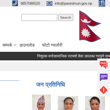
9857086520
info@paninimun.gov.np
Search form
Search
सम्पर्क
डाउनलोड
फोटो ग्यालोरी
निशुल्क मनोसामाजिक परामर्श सेवा उपलब्ध गराइने सम्बन्धि सूच
जन प्रतिनिधि