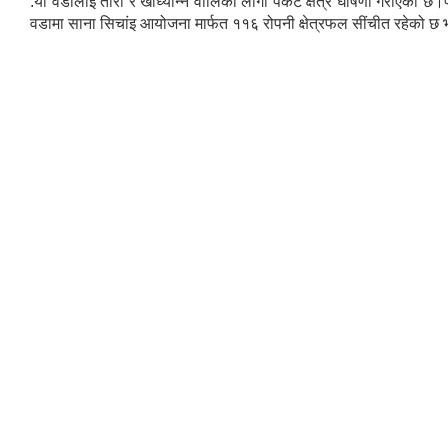
:यो वडालाइ तोरी र खाध्यान्न वालिको लागी पकेट क्षेत्र घोषणा गरीएको 
वडामा साना सिचांइ आयोजना मार्फत ११६ रोपनी क्षेत्रफल सींचीत रहेको 