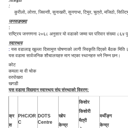
:
कुरीलो, लोत्ता, जिवन्ती, सुनाखरी, सुनगाभा, टिमुर, चुत्रो, मजिठो, सिल्टि
जनसङ्ख्या
:
राष्ट्रिय जनगणना २०६८ अनुसार यो वडाको जम्मा घर परिवार संख्या ८६४
स्वास्थय
:
यस वडालाइ खुल्ला दिसामुत्त घोषणाको लागी स्विकृति दिएको बैठक मित
यस वडामा सार्वजनिक शौचालयहरु माग भएका स्थानहरु भने निम्न छन।
कोट
कमला मा वी चोक
वरपोखरा
खगडी
यस वडामा विद्यमान स्वास्थय संघ संस्थाको विवरण:
किशोर
किशोरी
क्र
PHC/OR
DOTS
खोप
वर्थीङ्ग
मैत्री
C
Centre
श
केन्द्र
केन्द्र