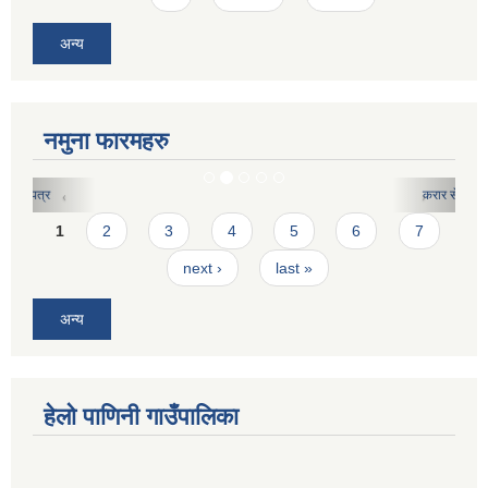
अन्य
नमुना फारमहरु
करार सेवाको लागि दरखास्त फारमः
Pages
1
2
3
4
5
6
7
next ›
last »
अन्य
हेलो पाणिनी गाउँपालिका