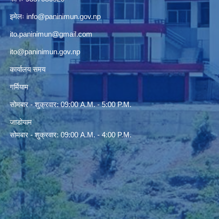
इमेलः
info@paninimun.gov.np
ito.paninimun@gmail.com
ito@paninimun.gov.np
कार्यालय समय
गर्मियाम
सोमबार - शुक्रवार: 09:00 A.M. - 5:00 P.M.
जाडोयाम
सोमबार - शुक्रवार: 09:00 A.M. - 4:00 P.M.