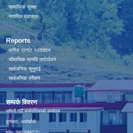
सामाजिक सुरक्षा
नागरिक वडापत्र
Reports
वार्षिक प्रगति प्रतिवेदन
चौमासिक प्रगति प्रतिवेदन
सार्वजनिक सुनुवाई
सार्वजनिक परीक्षण
सम्पर्क विवरण
पाणिनी गाउँ कार्यपालिकाको कार्यालय
दुर्गाफाट, अर्घाखाँची
फोनः 9857086520