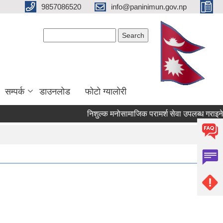
9857086520
info@paninimun.gov.np
Search form
Search
सम्पर्क
डाउनलोड
फोटो ग्यालोरी
निशुल्क मनोसामाजिक परामर्श सेवा उपलब्ध गराइने सम्बन्ध