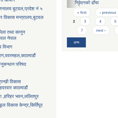
ोजना आयोग
निवेदनको ढाँचा
्देशनालय बुटवल,प्रदेश नं ५
Pages
« first
‹ previous
धार विकास मन्त्रालय,बुटवल
2
3
4
5
7
next ›
िला तथा कानुन
ुटवल नेपाल
अन्य
ि विभाग
भाग,ववरमहल,काठमाडौं
अनुसन्धान परिषद
ुपन्छी विकास
ंहदरवार काठमाडौं
ाग ,हरिहर भवन,ललितपुर
ूल विकास केन्द्र,किर्तिपूर