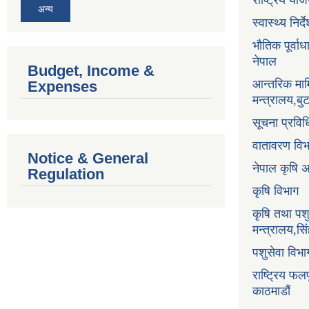
राष्ट्रिय य
अन्य
स्वास्थ्य निर
भौतिक पूर्वा
नेपाल
Budget, Income &
आन्तरिक माम
Expenses
मन्त्रालय,ब
सूचना प्रविध
वातावरण वि
Notice & General
नेपाल कृषि 
Regulation
कृषि विभाग
कृषि तथा पश
मन्त्रालय,सि
पशुसेवा विभ
राष्ट्रिय फलफ
काठमाडौं