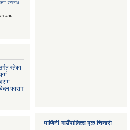
िकरण सम्वनधि
on and
र्गत रहेका
फर्म
फाराम
निवेदन फाराम
पाणिनी गाउँपालिका एक चिनारी