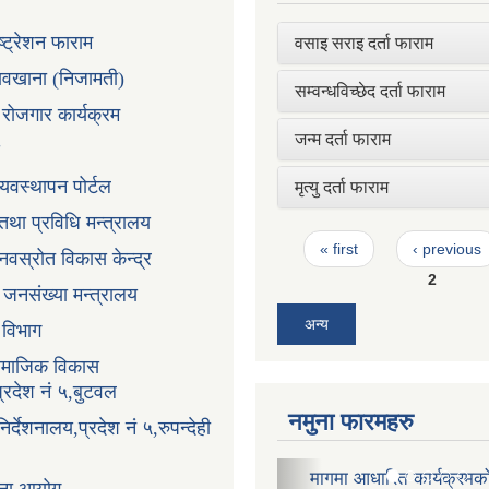
ष्ट्रेशन फाराम
वसाइ सराइ दर्ता फाराम
तावखाना (निजामती)
सम्वन्धविच्छेद दर्ता फाराम
ी रोजगार कार्यक्रम
जन्म दर्ता फाराम
्यवस्थापन पोर्टल
मृत्यु दर्ता फाराम
न तथा प्रविधि मन्त्रालय
Pages
« first
‹ previous
ानवस्रोत विकास केन्द्र
2
ा जनसंख्या मन्त्रालय
अन्य
ा विभाग
सामाजिक विकास
प्रदेश नं ५,बुटवल
नमुना फारमहरु
र्देशनालय,प्रदेश नं ५,रुपन्देही
मागमा आधारित कार्यक्रमको
प्रवेश पत्र