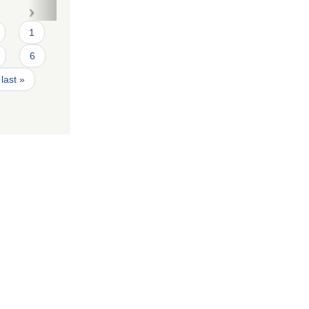
1
6
last »