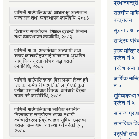
प्रधानमन्त्र
पाणिनी गाउँपालिकाको आधारभूत अस्पताल
सङ्घीय मामि
सन्चालन तथा व्यवस्थापन कार्यविधि, २०८३
मन्त्रालय
सूचना तथा स
विद्यालय समायोजन, शिक्षक दरबन्दी मिलान
तथा व्यवस्थापन कार्यविधि, २०८२
राष्ट्रिय प
पाणिनी गा.पा. अन्तर्गतका अस्थायी तथा
मुख्य मन्त्रि
करार कर्मचारीहरुलाई योगदानमा आधारित
प्रदेश नं ५
सामाजिक सुरक्षा कोष आवद्ध गराउने
कार्यविधि, २०८२
प्रदेश सभा क
आर्थिक मामि
पाणिनी गाउँपालिकाका विद्यालयमा रिक्त हुने
शिक्षक, कर्मचारी पदपूर्तिको लागि एकीकृत
नं ५
परीक्षा प्रणालीबाट शिक्षक, कर्मचारी बैङ्क
भूमिव्यवस्था
तयार गर्ने कार्याविधि, २०८१
प्रदेश नं ५
पाणिनी गाउँपालिकामा साविक स्थानीय
सामान्य प्रश
निकायबाट समायोजन भएका स्थायी
कर्मचारीहरुलाई प्रोत्साहन सुविधा उपलब्ध
सामाजिक विक
गराउने सम्बन्धमा व्यवस्था गर्न बनेको ऐन,
२०८०
पशुपंक्षी तथा