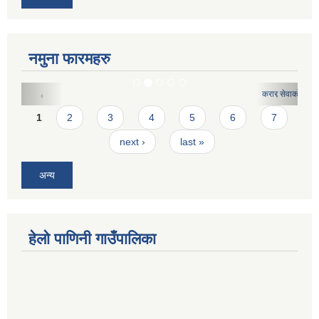
नमुना फारमहरु
करार सेवाको लागि दरखास्त फारमः
Pages
1
2
3
4
5
6
7
next ›
last »
अन्य
हेलो पाणिनी गाउँपालिका