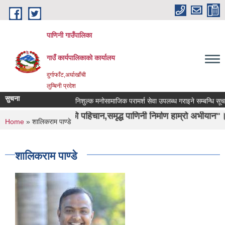
Skip to main content
पाणिनी गाउँपालिका
गाउँ कार्यपालिकाको कार्यालय
दुर्गाफाँट,अर्घाखाँची
लुम्बिनी प्रदेश
सुचना
निशुल्क मनोसामाजिक परामर्श सेवा उपलब्ध गराइने सम्बन्धि सूचना ।
शा ऋषिको पहिचान,समृद्ध पाणिनी निर्माण हाम्रो अभीयान"।
You are here
Home
» शालिकराम पाण्डे
शालिकराम पाण्डे