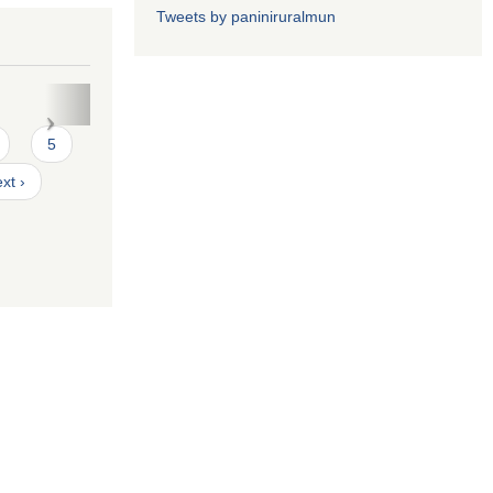
Tweets by paniniruralmun
त फारमः
5
xt ›