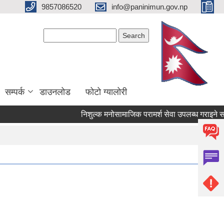
9857086520
info@paninimun.gov.np
Search form
Search
सम्पर्क
डाउनलोड
फोटो ग्यालोरी
निशुल्क मनोसामाजिक परामर्श सेवा उपलब्ध गराइने सम्बन्धि स