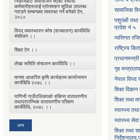
निकायबाट समायोजन भएका स्थायी
कर्मचारीहरुलाई प्रोत्साहन सुविधा उपलब्ध
सामाजिक विक
गराउने सम्बन्धमा व्यवस्था गर्न बनेको ऐन,
२०८०
पशुपंक्षी तथा
प्रदेश नं ५
विपद् व्यवस्थापन कोष (सञ्चालन) कार्यविधि
संशोधन ।।
व्यत्तिगत रजि
राष्ट्रिय कि
शिक्षा ऐन ।।
प्रधानमन्त्र
लेखा समिति संचालन कार्यविधि ।।
गृह मन्त्रालय
मागमा आधारित कृषि कार्यक्रम कार्यान्वयन
नेपाल विपद व
कार्यबिधि २०७८ ।।
शिक्षा विज्ञा
पाणिनी गाउँपालिकाको संक्षिप्त वातावरणीय
शिक्षा तथा म
तथाप्रारम्भिक वातावरणीय परिक्षण
कार्यविधि, २०७८ ।।
स्वास्थ्य तथ
स्वास्थ्य सेव
अन्य
शिक्षा तथा 
निर्देशनालय,