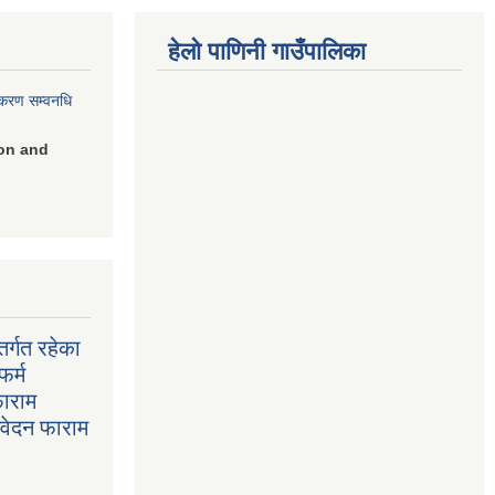
हेलो पाणिनी गाउँपालिका
िकरण सम्वनधि
on and
र्गत रहेका
फर्म
फाराम
निवेदन फाराम