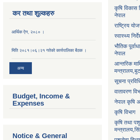
कृषि विकास नि
कर तथा शुल्कहरु
नेपाल
राष्ट्रिय य
आर्थिक ऐन, २०८० ।
स्वास्थ्य निर
भौतिक पूर्वा
मिति २०८१।०६।२१ गतेको कार्यपालिका बैठक ।
नेपाल
आन्तरिक माम
अन्य
मन्त्रालय,ब
सूचना प्रविध
वातावरण वि
Budget, Income &
नेपाल कृषि 
Expenses
कृषि विभाग
कृषि तथा पश
मन्त्रालय,सि
Notice & General