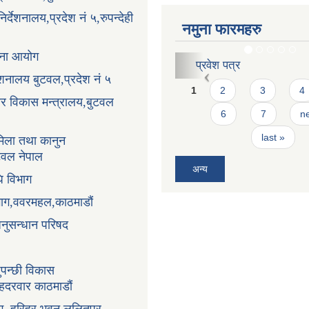
र्देशनालय,प्रदेश नं ५,रुपन्देही
नमुना फारमहरु
ोजना आयोग
करार सेवाको लागि दरखास्
्देशनालय बुटवल,प्रदेश नं ५
Pages
1
2
3
4
धार विकास मन्त्रालय,बुटवल
6
7
ne
last »
िला तथा कानुन
ुटवल नेपाल
अन्य
ि विभाग
भाग,ववरमहल,काठमाडौं
अनुसन्धान परिषद
ुपन्छी विकास
ंहदरवार काठमाडौं