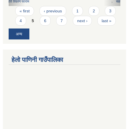
सहकारी संस्थाहरुको मासिक कार्य विवरण फारामको नमुना
Pages
« first
‹ previous
1
2
3
4
5
6
7
next ›
last »
अन्य
हेलो पाणिनी गाउँपालिका