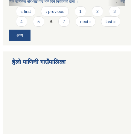
बेरोजगार दर्ताका लागि दिने निवेदनको ढाँचा(प्रशोधित)
Pages
« first
‹ previous
1
2
3
4
5
6
7
next ›
last »
अन्य
हेलो पाणिनी गाउँपालिका