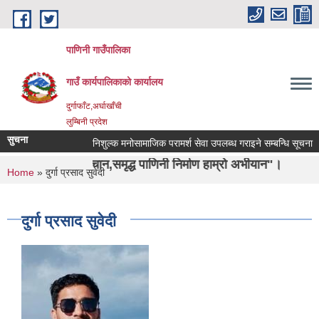
Skip to main content
पाणिनी गाउँपालिका
गाउँ कार्यपालिकाको कार्यालय
दुर्गाफाँट,अर्घाखाँची
लुम्बिनी प्रदेश
सुचना
निशुल्क मनोसामाजिक परामर्श सेवा उपलब्ध गराइने सम्बन्धि सूचना ।
ो पहिचान,समृद्ध पाणिनी निर्माण हाम्रो अभीयान"।
You are here
Home
» दुर्गा प्रसाद सुवेदी
दुर्गा प्रसाद सुवेदी