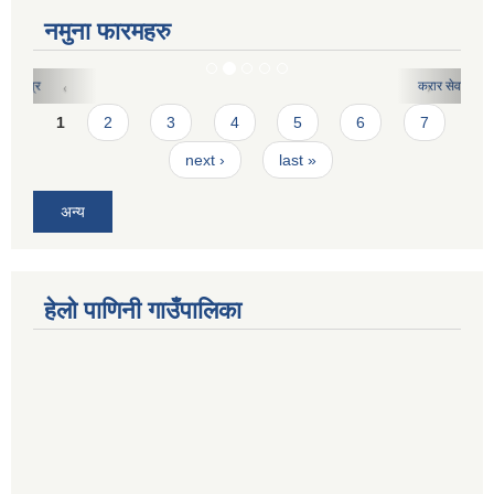
नमुना फारमहरु
करार सेवाको लागि दरखास्त फारमः
Pages
1
2
3
4
5
6
7
next ›
last »
अन्य
हेलो पाणिनी गाउँपालिका