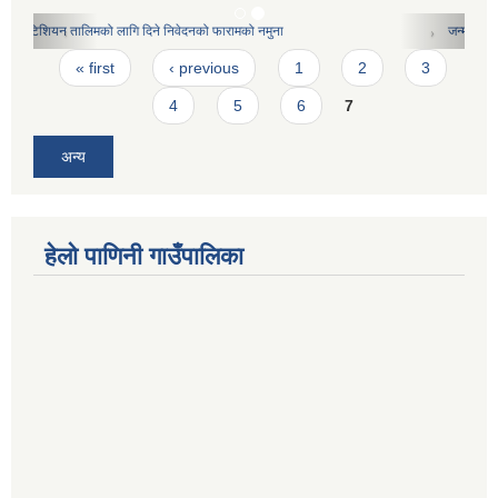
जन्मदर्ता प्रमाणपत्रको ढाचा
Pages
« first
‹ previous
1
2
3
4
5
6
7
अन्य
हेलो पाणिनी गाउँपालिका