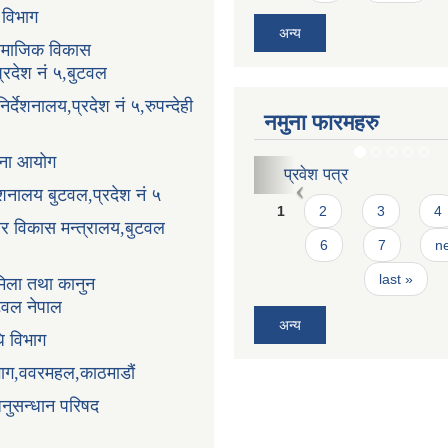
ा विभाग
अन्य
सामाजिक विकास
प्रदेश नं ५,बुटवल
र्देशनालय,प्रदेश नं ५,रुपन्देही
नमुना फारमहरु
ोजना आयोग
करार सेवाको लागि दरखास्
्देशनालय बुटवल,प्रदेश नं ५
Pages
1
2
3
4
धार विकास मन्त्रालय,बुटवल
6
7
ne
last »
िला तथा कानुन
ुटवल नेपाल
अन्य
ि विभाग
भाग,ववरमहल,काठमाडौं
अनुसन्धान परिषद