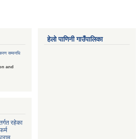
हेलो पाणिनी गाउँपालिका
िकरण सम्वनधि
on and
र्गत रहेका
फर्म
फाराम