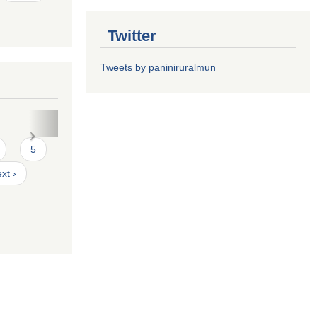
Twitter
Tweets by paniniruralmun
त फारमः
5
xt ›