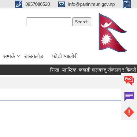
9857086520
info@paninimun.gov.np
Search form
Search
सम्पर्क
डाउनलोड
फोटो ग्यालोरी
सिसा, प्लाष्टिक, कवाडी मालवस्तु संकलन र बिक्री कार्य सम्