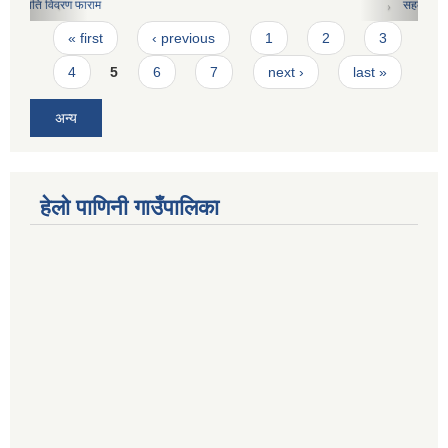
सहकारी संस्थाहरुको मासिक कार्य विवरण फारामको नमुना
Pages
« first
‹ previous
1
2
3
4
5
6
7
next ›
last »
अन्य
हेलो पाणिनी गाउँपालिका